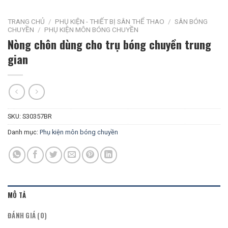
TRANG CHỦ
/
PHỤ KIỆN - THIẾT BỊ SÂN THỂ THAO
/
SÂN BÓNG
CHUYỀN
/
PHỤ KIỆN MÔN BÓNG CHUYỀN
Nòng chôn dùng cho trụ bóng chuyền trung
gian
SKU:
S30357BR
Danh mục:
Phụ kiện môn bóng chuyền
MÔ TẢ
ĐÁNH GIÁ (0)