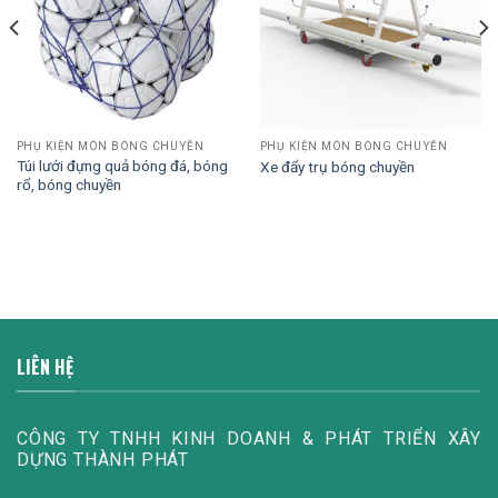
PHỤ KIỆN MÔN BÓNG CHUYỀN
PHỤ KIỆN MÔN BÓNG CHUYỀN
Túi lưới đựng quả bóng đá, bóng
Xe đẩy trụ bóng chuyền
rổ, bóng chuyền
LIÊN HỆ
CÔNG TY TNHH KINH DOANH & PHÁT TRIỂN XÂY
DỰNG THÀNH PHÁT