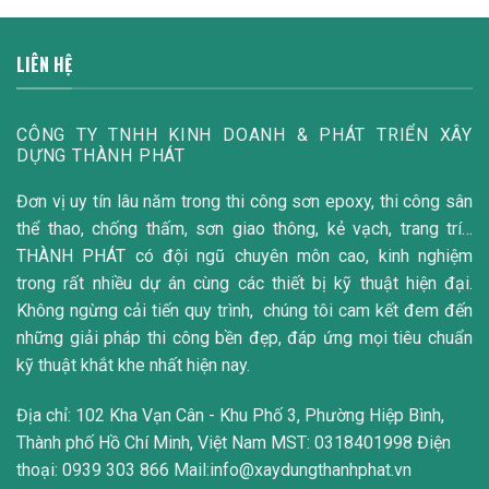
LIÊN HỆ
CÔNG TY TNHH KINH DOANH & PHÁT TRIỂN XÂY
DỰNG THÀNH PHÁT
Đơn vị uy tín lâu năm trong thi công sơn epoxy, thi công sân
thể thao, chống thấm, sơn giao thông, kẻ vạch, trang trí…
THÀNH PHÁT có đội ngũ chuyên môn cao, kinh nghiệm
trong rất nhiều dự án cùng các thiết bị kỹ thuật hiện đại.
Không ngừng cải tiến quy trình, chúng tôi cam kết đem đến
những giải pháp thi công bền đẹp, đáp ứng mọi tiêu chuẩn
kỹ thuật khắt khe nhất hiện nay.
Địa chỉ: 102 Kha Vạn Cân - Khu Phố 3, Phường Hiệp Bình,
Thành phố Hồ Chí Minh, Việt Nam MST: 0318401998 Điện
thoại: 0939 303 866 Mail:info@xaydungthanhphat.vn