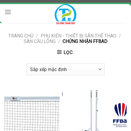
Chuyển
đến
nội
dung
TRANG CHỦ
/
PHỤ KIỆN - THIẾT BỊ SÂN THỂ THAO
/
SÂN CẦU LÔNG
/
CHỨNG NHẬN FFBAD
LỌC