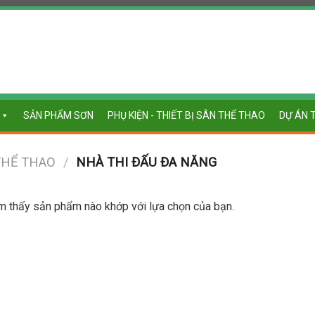
SẢN PHẨM SƠN
PHỤ KIỆN - THIẾT BỊ SÂN THỂ THAO
DỰ ÁN 
 THỂ THAO
/
NHÀ THI ĐẤU ĐA NĂNG
m thấy sản phẩm nào khớp với lựa chọn của bạn.