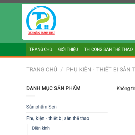
Chuyển
đến
nội
dung
TRANG CHỦ
GIỚI THIỆU
THI CÔNG SÂN THỂ THAO
TRANG CHỦ
/
PHỤ KIỆN - THIẾT BỊ SÂN
DANH MỤC SẢN PHẨM
Không tì
Sản phẩm Sơn
Phụ kiện - thiết bị sân thể thao
Điền kinh