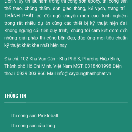
Đơn vị uy tín lâu năm trong thi công sơn epoxy, thi công sân
thể thao, chống thấm, sơn giao thông, kẻ vạch, trang trí…
THÀNH PHÁT có đội ngũ chuyên môn cao, kinh nghiệm
trong rất nhiều dự án cùng các thiết bị kỹ thuật hiện đại.
Không ngừng cải tiến quy trình, chúng tôi cam kết đem đến
những giải pháp thi công bền đẹp, đáp ứng mọi tiêu chuẩn
kỹ thuật khắt khe nhất hiện nay.
Địa chỉ: 102 Kha Vạn Cân - Khu Phố 3, Phường Hiệp Bình,
Thành phố Hồ Chí Minh, Việt Nam MST: 0318401998 Điện
thoại: 0939 303 866 Mail:info@xaydungthanhphat.vn
THÔNG TIN
Thi công sân Pickleball
Thi công sân cầu lông