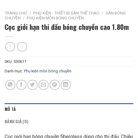
TRANG CHỦ
/
PHỤ KIỆN - THIẾT BỊ SÂN THỂ THAO
/
SÂN BÓNG
CHUYỀN
/
PHỤ KIỆN MÔN BÓNG CHUYỀN
Cọc giới hạn thi đấu bóng chuyền cao 1.80m
SKU:
S30611
Danh mục:
Phụ kiện môn bóng chuyền
MÔ TẢ
ĐÁNH GIÁ (0)
Cọc giới hạn bóng chuyền fiberglass dùng cho thi đấu. Chiều