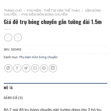
TRANG CHỦ
/
PHỤ KIỆN - THIẾT BỊ SÂN THỂ THAO
/
SÂN BÓNG
CHUYỀN
/
PHỤ KIỆN MÔN BÓNG CHUYỀN
Giá đỡ trụ bóng chuyền gắn tường dài 1.5m
SKU:
S30433
Danh mục:
Phụ kiện môn bóng chuyền
MÔ TẢ
ĐÁNH GIÁ (0)
Bộ 2 giá đỡ trụ bóng chuyền gắn tường dùng cho 3 bộ trụ.