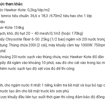
ức tham khảo:
ức Hawker-Kote: 0,2kg/lớp/m2
 tennis tiêu chuẩn: 36,6 x 18,3 /670m2 tiêu hao cho 1 lớp:
iệu:
er-Kote 134kg
ạch, khô, độ hạt 20 – 40 mesh/0,1m3 (hoặc 170kg)
iấy Chrysotile fiber 6-50: 25kg (1/2 bao) ngâm với 20l nước trong
ụng: Thùng chứa 200l (2 cái), máy khuấy cầm tay 1000W. 750rp
chế:
khoảng 20l nước sạch vào thùng chứa, múc Hawker-Kote đổ dần v
giấy đã ngâm vào khoảng 10 phút, sau đó cho cát vào trong lúc 
thêm nước sạch tạo độ sệt vừa đủ để thi công.
nh, cho ngậm nước ít nhất 1 tiếng, kiểm tra bề mặt và loại bỏ tạp 
nước tạo ẩm cho bề mặt trước khi sơn phủ
ược khuấy đều liên tục suốt thời gian thi công đảm bảo độ đồng 