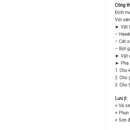
Công th
Địch m
Với sân
► Vật l
– Hawk
– Cát s
– Bột g
► Vật d
► Pha 
1. Cho 
2. Cho 
3. Cho 
Lưu ý:
+ Vệ si
+ Phun 
+ Sơn đ