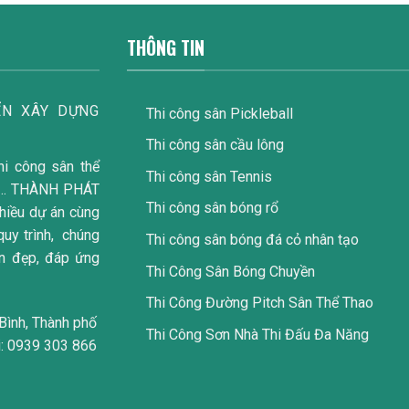
THÔNG TIN
̉N XÂY DỰNG
Thi công sân Pickleball
Thi công sân cầu lông
hi công sân thể
Thi công sân Tennis
trí… THÀNH PHÁT
Thi công sân bóng rổ
nhiều dự án cùng
 quy trình, chúng
Thi công sân bóng đá cỏ nhân tạo
ền đẹp, đáp ứng
Thi Công Sân Bóng Chuyền
Thi Công Đường Pitch Sân Thể Thao
Bình, Thành phố
Thi Công Sơn Nhà Thi Đấu Đa Năng
i: 0939 303 866