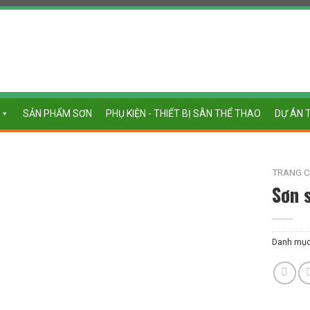
SẢN PHẨM SƠN
PHỤ KIỆN - THIẾT BỊ SÂN THỂ THAO
DỰ ÁN 
TRANG 
Sơn 
Danh mụ