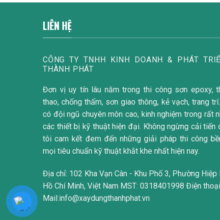
LIÊN HỆ
CÔNG TY TNHH KINH DOANH & PHÁT TRIÊ
THÀNH PHÁT
Đơn vị uy tín lâu năm trong thi công sơn epoxy, t
thao, chống thấm, sơn giao thông, kẻ vạch, trang 
có đội ngũ chuyên môn cao, kinh nghiệm trong rất 
các thiết bị kỹ thuật hiện đại. Không ngừng cải tiến
tôi cam kết đem đến những giải pháp thi công b
mọi tiêu chuẩn kỹ thuật khắt khe nhất hiện nay.
Địa chỉ: 102 Kha Vạn Cân - Khu Phố 3, Phường Hiệp 
Hồ Chí Minh, Việt Nam MST: 0318401998 Điện thoạ
Mail:info@xaydungthanhphat.vn