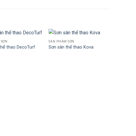
 SƠN
SẢN PHẨM SƠN
thể thao DecoTurf
Sơn sân thể thao Kova
SẢN PHẨM 
Sơn sân t