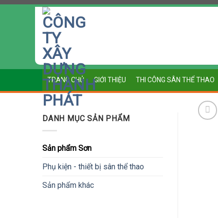
Chuyển
đến
nội
dung
TRANG CHỦ
GIỚI THIỆU
THI CÔNG SÂN THỂ THAO
DANH MỤC SẢN PHẨM
Sản phẩm Sơn
Phụ kiện - thiết bị sân thể thao
Sản phẩm khác