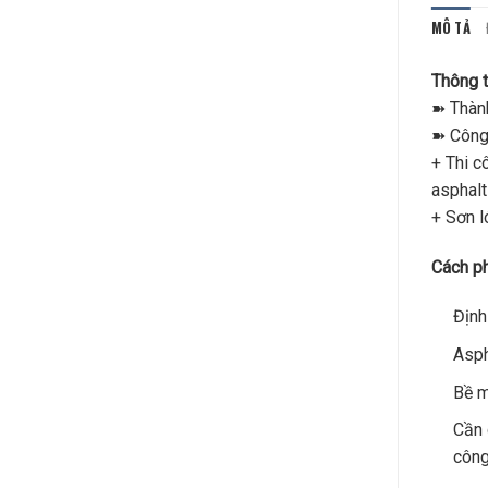
MÔ TẢ
Thông 
➽ Thành
➽ Công
+ Thi c
asphalt
+ Sơn l
Cách ph
Định
Asph
Bề m
Cần 
công