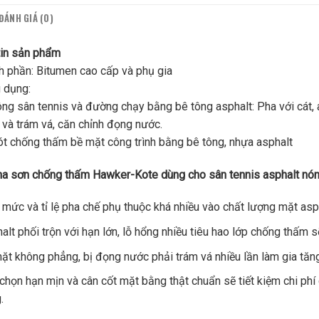
ĐÁNH GIÁ (0)
tin sản phẩm
 phần: Bitumen cao cấp và phụ gia
 dụng:
ông sân tennis và đường chạy bằng bê tông asphalt: Pha với cát, 
 và trám vá, căn chỉnh đọng nước.
ót chống thấm bề mặt công trình bằng bê tông, nhựa asphalt
a sơn chống thấm Hawker-Kote dùng cho sân tennis asphalt nóng
 mức và tỉ lệ pha chế phụ thuộc khá nhiều vào chất lượng mặt asp
alt phối trộn với hạn lớn, lỗ hổng nhiều tiêu hao lớp chống thấm 
ặt không phẳng, bị đọng nước phải trám vá nhiều lần làm gia tăn
chọn hạn mịn và cân cốt mặt bằng thật chuẩn sẽ tiết kiệm chi phí c
.