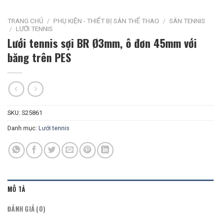
TRANG CHỦ
/
PHỤ KIỆN - THIẾT BỊ SÂN THỂ THAO
/
SÂN TENNIS
/
LƯỚI TENNIS
Lưới tennis sợi BR Ø3mm, ô đơn 45mm với
băng trên PES
SKU:
S25861
Danh mục:
Lưới tennis
MÔ TẢ
ĐÁNH GIÁ (0)