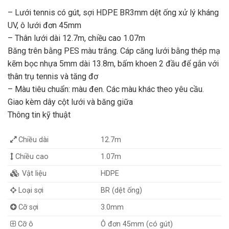
– Lưới tennis có gút, sợi HDPE BR3mm dệt ống xử lý kháng
UV, ô lưới đơn 45mm
– Thân lưới dài 12.7m, chiều cao 1.07m
Băng trên bằng PES màu trắng. Cáp căng lưới bằng thép mạ
kẽm bọc nhựa 5mm dài 13.8m, bấm khoen 2 đầu để gắn với
thân trụ tennis và tăng đơ
– Màu tiêu chuẩn: màu đen. Các màu khác theo yêu cầu.
Giao kèm dây cột lưới và băng giữa
Thông tin kỹ thuật
Chiều dài
12.7m
Chiều cao
1.07m
Vật liệu
HDPE
Loại sợi
BR (dệt ống)
Cỡ sợi
3.0mm
Cỡ ô
Ô đơn 45mm (có gút)