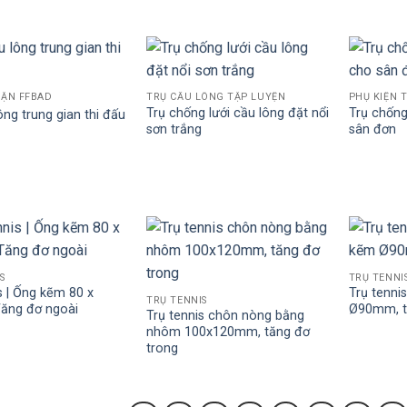
ẬN FFBAD
TRỤ CẦU LÔNG TẬP LUYỆN
PHỤ KIỆN T
Trụ chống lưới cầu lông đặt nổi
Trụ chống
ông trung gian thi đấu
sơn trắng
sân đơn
S
TRỤ TENNI
s | Ống kẽm 80 x
Trụ tenni
TRỤ TENNIS
ăng đơ ngoài
Ø90mm, t
Trụ tennis chôn nòng bằng
nhôm 100x120mm, tăng đơ
trong