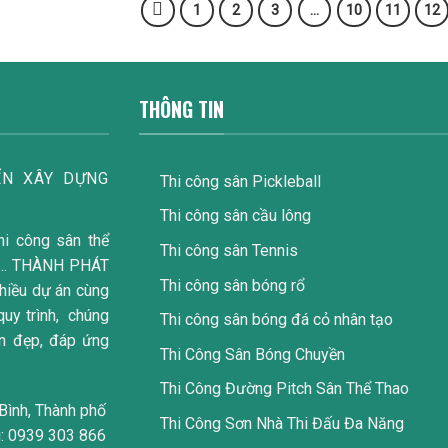
1
2
3
…
10
11
12
THÔNG TIN
̉N XÂY DỰNG
Thi công sân Pickleball
Thi công sân cầu lông
hi công sân thể
Thi công sân Tennis
trí… THÀNH PHÁT
Thi công sân bóng rổ
nhiều dự án cùng
 quy trình, chúng
Thi công sân bóng đá cỏ nhân tạo
ền đẹp, đáp ứng
Thi Công Sân Bóng Chuyền
Thi Công Đường Pitch Sân Thể Thao
Bình, Thành phố
Thi Công Sơn Nhà Thi Đấu Đa Năng
i: 0939 303 866