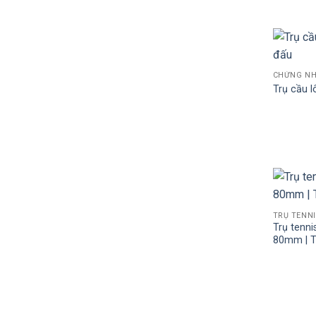
CHỨNG NH
Trụ cầu l
TRỤ TENNI
Trụ tenni
80mm | T