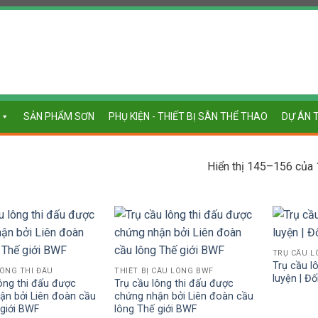
SẢN PHẨM SƠN
PHỤ KIỆN - THIẾT BỊ SÂN THỂ THAO
DỰ ÁN 
Hiển thị 145–156 của 
TRỤ CẦU L
Trụ cầu l
ÔNG THI ĐẤU
THIẾT BỊ CẦU LÔNG BWF
luyện | Đ
ông thi đấu được
Trụ cầu lông thi đấu được
ận bởi Liên đoàn cầu
chứng nhận bởi Liên đoàn cầu
 giới BWF
lông Thế giới BWF