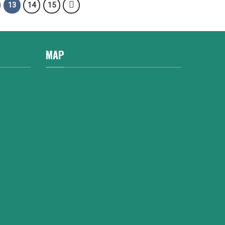
13
14
15
MAP