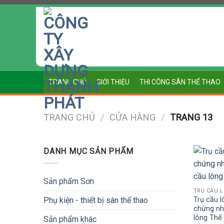
Chuyển
đến
nội
dung
TRANG CHỦ
GIỚI THIỆU
THI CÔNG SÂN THỂ THAO
TRANG CHỦ
/
CỬA HÀNG
/
TRANG 13
DANH MỤC SẢN PHẨM
Sản phẩm Sơn
TRỤ CẦU L
Trụ cầu l
Phụ kiện - thiết bị sân thể thao
chứng nh
lông Thế
Sản phẩm khác