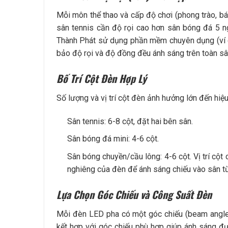
Mỗi môn thể thao và cấp độ chơi (phong trào, bán
sân tennis cần độ rọi cao hơn sân bóng đá 5 n
Thành Phát sử dụng phần mềm chuyên dụng (ví d
bảo độ rọi và độ đồng đều ánh sáng trên toàn sâ
Bố Trí Cột Đèn Hợp Lý
Số lượng và vị trí cột đèn ảnh hưởng lớn đến hiệ
Sân tennis: 6-8 cột, đặt hai bên sân.
Sân bóng đá mini: 4-6 cột.
Sân bóng chuyền/cầu lông: 4-6 cột. Vị trí cột
nghiêng của đèn để ánh sáng chiếu vào sân từ 
Lựa Chọn Góc Chiếu và Công Suất Đèn
Mỗi đèn LED pha có một góc chiếu (beam angle) 
kết hợp với góc chiếu phù hợp giúp ánh sáng đ