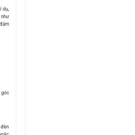
í dụ,
 như
m đảm
à góc
t đèn
hoặc