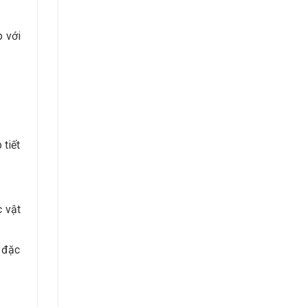
p với
 tiết
c vật
, đặc