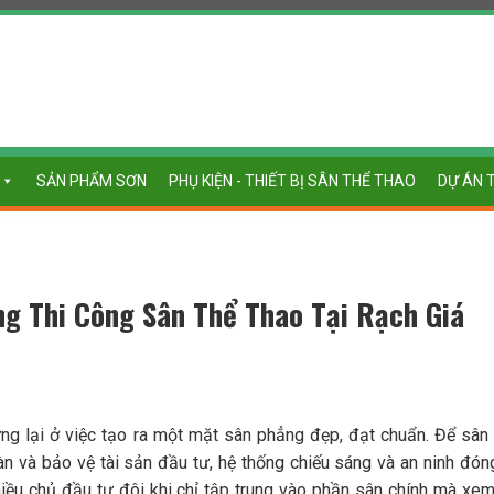
SẢN PHẨM SƠN
PHỤ KIỆN - THIẾT BỊ SÂN THỂ THAO
DỰ ÁN 
ng Thi Công Sân Thể Thao Tại Rạch Giá
ng lại ở việc tạo ra một mặt sân phẳng đẹp, đạt chuẩn. Để sân
n và bảo vệ tài sản đầu tư, hệ thống chiếu sáng và an ninh đón
hiều chủ đầu tư đôi khi chỉ tập trung vào phần sân chính mà xe