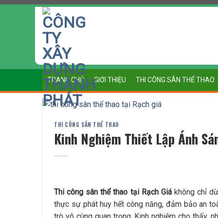
Chuyển
đến
nội
dung
TRANG CHỦ
GIỚI THIỆU
THI CÔNG SÂN THỂ THAO
THI CÔNG SÂN THỂ THAO
Kinh Nghiệm Thiết Lập Ánh Sá
Thi công sân thể thao tại Rạch Giá
không chỉ dừ
thực sự phát huy hết công năng, đảm bảo an toà
trò vô cùng quan trọng. Kinh nghiệm cho thấy, n