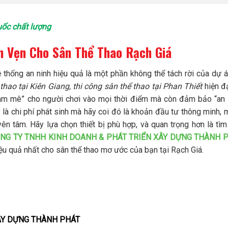
uốc chất lượng
 Vẹn Cho Sân Thể Thao Rạch Giá
 thống an ninh hiệu quả là một phần không thể tách rời của dự 
thao tại Kiên Giang, thi công sân thể thao tại Phan Thiết
hiện đ
đam mê” cho người chơi vào mọi thời điểm mà còn đảm bảo “an 
 là chi phí phát sinh mà hãy coi đó là khoản đầu tư thông minh,
yên tâm. Hãy lựa chọn thiết bị phù hợp, và quan trọng hơn là tì
NG TY TNHH KINH DOANH & PHÁT TRIỂN XÂY DỰNG THÀNH P
iệu quả nhất cho sân thể thao mơ ước của bạn tại Rạch Giá.
ÂY DỰNG THÀNH PHÁT