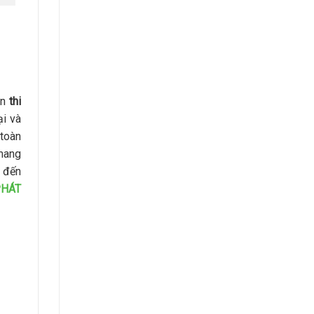
án
thi
ại và
toàn
 mang
m đến
HÁT