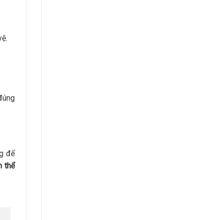
vệ.
đúng
ng để
n thể