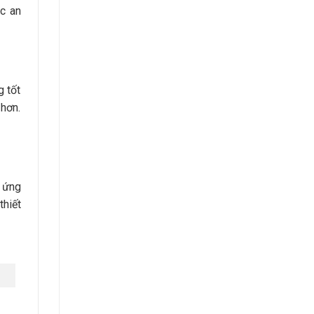
c an
g tốt
 hơn.
p ứng
thiết