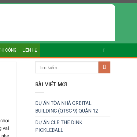
THI CÔNG
LIÊN HỆ
BÀI VIẾT MỚI
DỰ ÁN TÒA NHÀ ORBITAL
BUILDING (QTSC 9) QUẬN 12
 chơi
DỰ ÁN CLB THE DINK
g vai
PICKLEBALL
m nhẹ