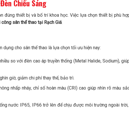
 Đèn Chiếu Sáng
 đúng thiết bị và bố trí khoa học. Việc lựa chọn thiết bị phù hợ
i công sân thể thao tại Rạch Giá
.
dụng cho sân thể thao là lựa chọn tối ưu hiện nay:
nhiều so với đèn cao áp truyền thống (Metal Halide, Sodium), giúp
ìn giờ, giảm chi phí thay thế, bảo trì.
không nhấp nháy, chỉ số hoàn màu (CRI) cao giúp nhìn rõ màu sắ
hống nước IP65, IP66 trở lên để chịu được môi trường ngoài trời