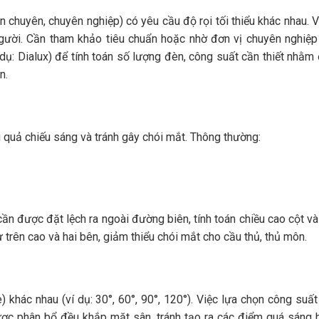
 chuyên, chuyên nghiệp) có yêu cầu độ rọi tối thiểu khác nhau. V
gười. Cần tham khảo tiêu chuẩn hoặc nhờ đơn vị chuyên nghiệp
ụ: Dialux) để tính toán số lượng đèn, công suất cần thiết nhằ
n.
u quả chiếu sáng và tránh gây chói mắt. Thông thường:
 cần được đặt lệch ra ngoài đường biên, tính toán chiều cao cột v
trên cao và hai bên, giảm thiểu chói mắt cho cầu thủ, thủ môn.
khác nhau (ví dụ: 30°, 60°, 90°, 120°). Việc lựa chọn công suấ
ược phân bổ đều khắp mặt sân, tránh tạo ra các điểm quá sáng 