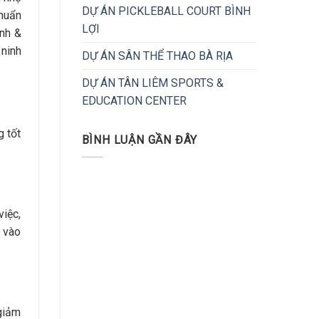
DỰ ÁN PICKLEBALL COURT BÌNH
chuẩn
LỢI
anh &
 ninh
DỰ ÁN SÂN THỂ THAO BÀ RỊA
DỰ ÁN TÂN LIÊM SPORTS &
EDUCATION CENTER
g tốt
BÌNH LUẬN GẦN ĐÂY
việc,
h vào
 giảm