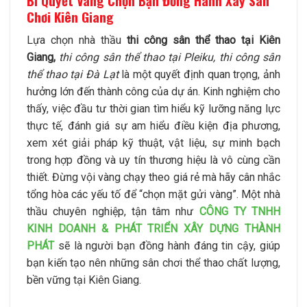
Bí Quyết Vàng Chọn Bạn Đồng Hành Xây Sân
Chơi Kiên Giang
Lựa chọn nhà thầu
thi công sân thể thao tại Kiên
Giang,
thi công sân thể thao tại Pleiku, thi công sân
thể thao tại Đà Lạt
là một quyết định quan trọng, ảnh
hưởng lớn đến thành công của dự án. Kinh nghiệm cho
thấy, việc đầu tư thời gian tìm hiểu kỹ lưỡng năng lực
thực tế, đánh giá sự am hiểu điều kiện địa phương,
xem xét giải pháp kỹ thuật, vật liệu, sự minh bạch
trong hợp đồng và uy tín thương hiệu là vô cùng cần
thiết. Đừng vội vàng chạy theo giá rẻ mà hãy cân nhắc
tổng hòa các yếu tố để “chọn mặt gửi vàng”. Một nhà
thầu chuyên nghiệp, tận tâm như
CÔNG TY TNHH
KINH DOANH & PHÁT TRIỂN XÂY DỰNG THÀNH
PHÁT
sẽ là người bạn đồng hành đáng tin cậy, giúp
bạn kiến tạo nên những sân chơi thể thao chất lượng,
bền vững tại Kiên Giang.