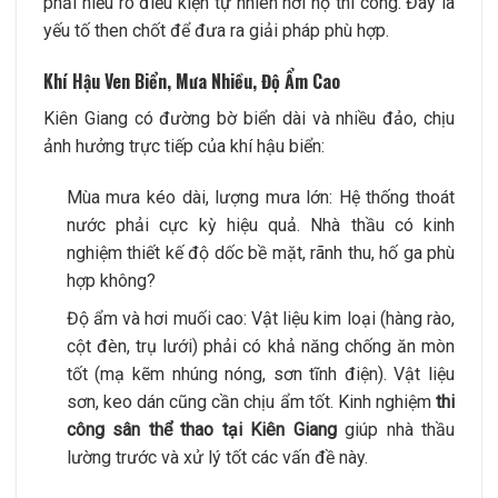
phải hiểu rõ điều kiện tự nhiên nơi họ thi công. Đây là
yếu tố then chốt để đưa ra giải pháp phù hợp.
Khí Hậu Ven Biển, Mưa Nhiều, Độ Ẩm Cao
Kiên Giang có đường bờ biển dài và nhiều đảo, chịu
ảnh hưởng trực tiếp của khí hậu biển:
Mùa mưa kéo dài, lượng mưa lớn: Hệ thống thoát
nước phải cực kỳ hiệu quả. Nhà thầu có kinh
nghiệm thiết kế độ dốc bề mặt, rãnh thu, hố ga phù
hợp không?
Độ ẩm và hơi muối cao: Vật liệu kim loại (hàng rào,
cột đèn, trụ lưới) phải có khả năng chống ăn mòn
tốt (mạ kẽm nhúng nóng, sơn tĩnh điện). Vật liệu
sơn, keo dán cũng cần chịu ẩm tốt. Kinh nghiệm
thi
công sân thể thao tại Kiên Giang
giúp nhà thầu
lường trước và xử lý tốt các vấn đề này.