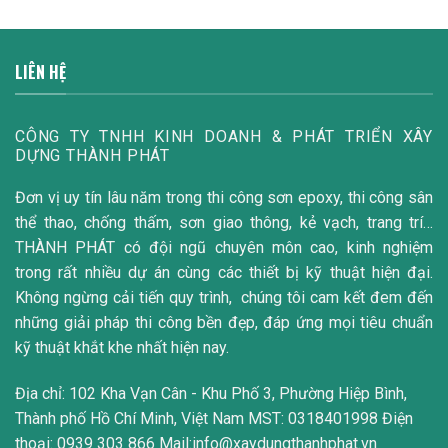
LIÊN HỆ
CÔNG TY TNHH KINH DOANH & PHÁT TRIỂN XÂY
DỰNG THÀNH PHÁT
Đơn vị uy tín lâu năm trong thi công sơn epoxy, thi công sân
thể thao, chống thấm, sơn giao thông, kẻ vạch, trang trí…
THÀNH PHÁT có đội ngũ chuyên môn cao, kinh nghiệm
trong rất nhiều dự án cùng các thiết bị kỹ thuật hiện đại.
Không ngừng cải tiến quy trình, chúng tôi cam kết đem đến
những giải pháp thi công bền đẹp, đáp ứng mọi tiêu chuẩn
kỹ thuật khắt khe nhất hiện nay.
Địa chỉ: 102 Kha Vạn Cân - Khu Phố 3, Phường Hiệp Bình,
Thành phố Hồ Chí Minh, Việt Nam MST: 0318401998 Điện
thoại: 0939 303 866 Mail:info@xaydungthanhphat.vn