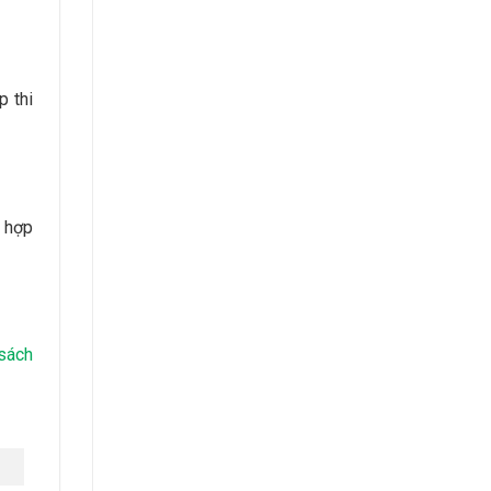
p thi
ù hợp
sách