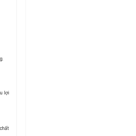
g.
u lợi
 chất