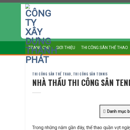
Chuyển
đến
nội
dung
TRANG CHỦ
GIỚI THIỆU
THI CÔNG SÂN THỂ THAO
THI CÔNG SÂN THỂ THAO
,
THI CÔNG SÂN TENNIS
NHÀ THẦU THI CÔNG SÂN TEN
Danh mục bà
Trong những năm gần đây, thể thao quần vợt ngày