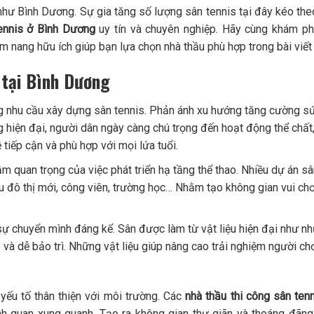
n như Bình Dương. Sự gia tăng số lượng sân tennis tại đây kéo th
tennis ở Bình Dương
uy tín và chuyên nghiệp. Hãy cùng khám ph
 nang hữu ích giúp bạn lựa chọn nhà thầu phù hợp trong bài viết
 tại Bình Dương
g nhu cầu xây dựng sân tennis. Phản ánh xu hướng tăng cường s
g hiện đại, người dân ngày càng chú trọng đến hoạt động thể chất,
 tiếp cận và phù hợp với mọi lứa tuổi.
 quan trọng của việc phát triển hạ tầng thể thao. Nhiều dự án sâ
u đô thị mới, công viên, trường học… Nhằm tạo không gian vui chơ
ự chuyển mình đáng kể. Sân được làm từ vật liệu hiện đại như n
à dễ bảo trì. Những vật liệu giúp nâng cao trải nghiệm người chơ
yếu tố thân thiện với môi trường. Các
nhà thầu thi công sân ten
h quan xung quanh. Tạo ra không gian thư giãn và thoáng đãng