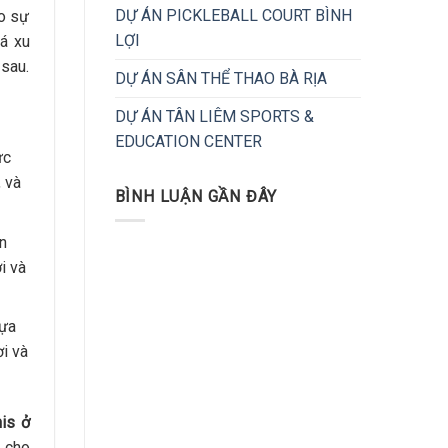
DỰ ÁN PICKLEBALL COURT BÌNH
eo sự
LỢI
á xu
 sau.
DỰ ÁN SÂN THỂ THAO BÀ RỊA
DỰ ÁN TÂN LIÊM SPORTS &
EDUCATION CENTER
ức
 và
BÌNH LUẬN GẦN ĐÂY
n
i và
hựa
i và
nis ở
 cho