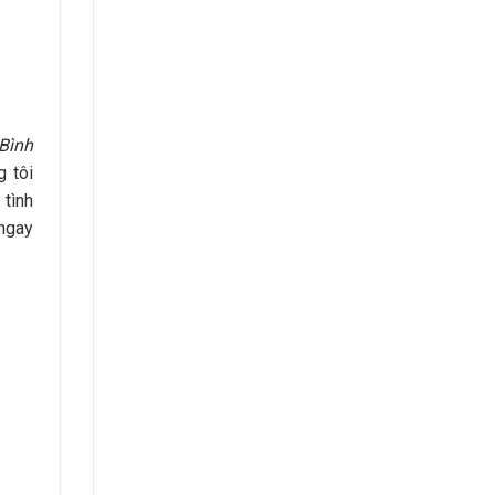
 Bình
g tôi
 tình
ngay