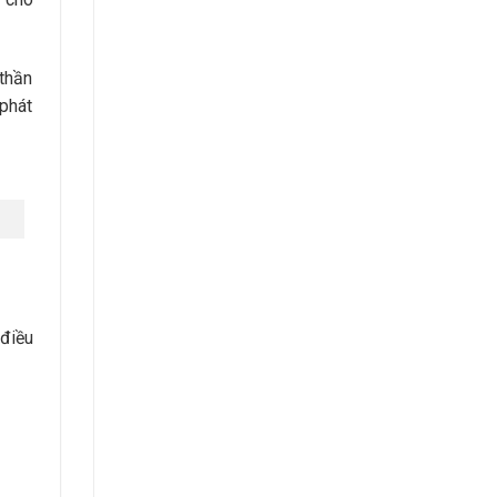
 thần
 phát
 điều