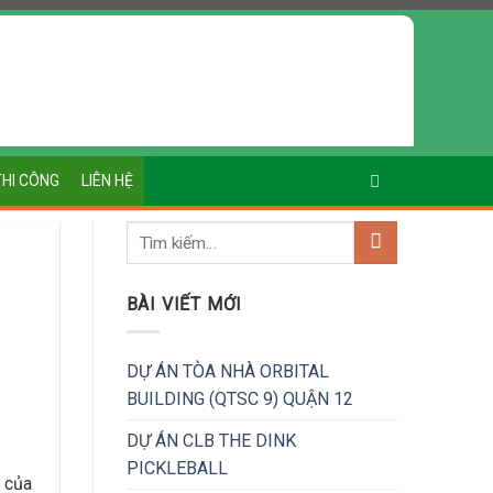
THI CÔNG
LIÊN HỆ
BÀI VIẾT MỚI
DỰ ÁN TÒA NHÀ ORBITAL
BUILDING (QTSC 9) QUẬN 12
DỰ ÁN CLB THE DINK
PICKLEBALL
t của