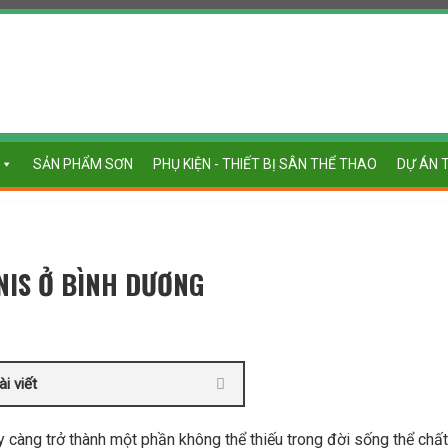
SẢN PHẨM SƠN
PHỤ KIỆN - THIẾT BỊ SÂN THỂ THAO
DỰ ÁN 
NIS Ở BÌNH DƯƠNG
i viết
 càng trở thành một phần không thể thiếu trong đời sống thể chấ