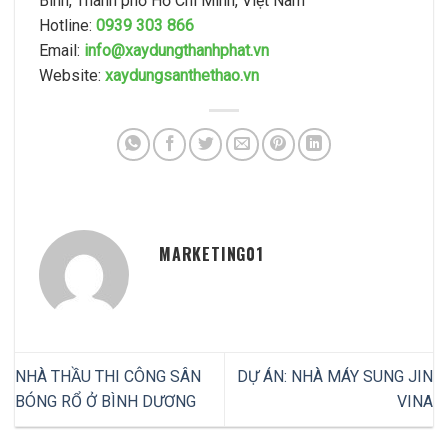
Bình, Thành phố Hồ Chí Minh, Việt Nam
Hotline:
0939 303 866
Email:
info@xaydungthanhphat.vn
Website:
xaydungsanthethao.vn
MARKETING01
NHÀ THẦU THI CÔNG SÂN
DỰ ÁN: NHÀ MÁY SUNG JIN
BÓNG RỔ Ở BÌNH DƯƠNG
VINA