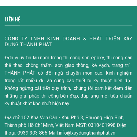
LIÊN HỆ
CÔNG TY TNHH KINH DOANH & PHÁT TRIỂN XÂY
DỰNG THÀNH PHÁT
Đơn vị uy tín lâu năm trong thi công sơn epoxy, thi công sân
thể thao, chống thấm, sơn giao thông, kẻ vạch, trang trí…
THÀNH PHÁT có đội ngũ chuyên môn cao, kinh nghiệm
trong rất nhiều dự án cùng các thiết bị kỹ thuật hiện đại.
Không ngừng cải tiến quy trình, chúng tôi cam kết đem đến
những giải pháp thi công bền đẹp, đáp ứng mọi tiêu chuẩn
kỹ thuật khắt khe nhất hiện nay.
Địa chỉ: 102 Kha Vạn Cân - Khu Phố 3, Phường Hiệp Bình,
Thành phố Hồ Chí Minh, Việt Nam MST: 0318401998 Điện
thoại: 0939 303 866 Mail:info@xaydungthanhphat.vn