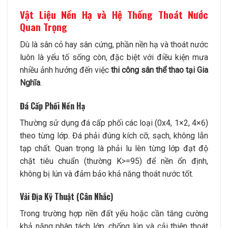
Vật Liệu Nền Hạ và Hệ Thống Thoát Nước
Quan Trọng
Dù là sân cỏ hay sân cứng, phần nền hạ và thoát nước
luôn là yếu tố sống còn, đặc biệt với điều kiện mưa
nhiều ảnh hưởng đến việc
thi công sân thể thao tại Gia
Nghĩa
.
Đá Cấp Phối Nền Hạ
Thường sử dụng đá cấp phối các loại (0x4, 1×2, 4×6)
theo từng lớp. Đá phải đúng kích cỡ, sạch, không lẫn
tạp chất. Quan trọng là phải lu lèn từng lớp đạt độ
chặt tiêu chuẩn (thường K>=95) để nền ổn định,
không bị lún và đảm bảo khả năng thoát nước tốt.
Vải Địa Kỹ Thuật (Cân Nhắc)
Trong trường hợp nền đất yếu hoặc cần tăng cường
khả năng phân tách lớp, chống lún và cải thiện thoát