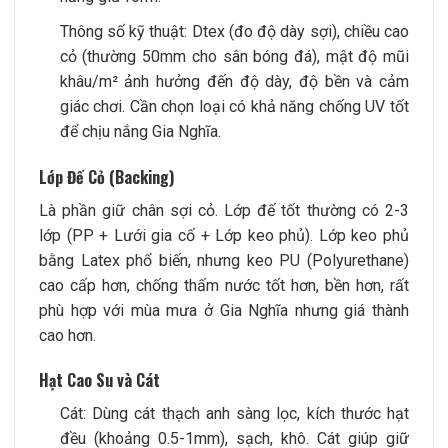
Thông số kỹ thuật: Dtex (đo độ dày sợi), chiều cao
cỏ (thường 50mm cho sân bóng đá), mật độ mũi
khâu/m² ảnh hưởng đến độ dày, độ bền và cảm
giác chơi. Cần chọn loại có khả năng chống UV tốt
để chịu nắng Gia Nghĩa.
Lớp Đế Cỏ (Backing)
Là phần giữ chân sợi cỏ. Lớp đế tốt thường có 2-3
lớp (PP + Lưới gia cố + Lớp keo phủ). Lớp keo phủ
bằng Latex phổ biến, nhưng keo PU (Polyurethane)
cao cấp hơn, chống thấm nước tốt hơn, bền hơn, rất
phù hợp với mùa mưa ở Gia Nghĩa nhưng giá thành
cao hơn.
Hạt Cao Su và Cát
Cát: Dùng cát thạch anh sàng lọc, kích thước hạt
đều (khoảng 0.5-1mm), sạch, khô. Cát giúp giữ